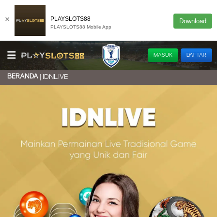
×
PLAYSLOTS88
Download
PLAYSLOTS88 Mobile App
MASUK
DAFTAR
BERANDA
IDNLIVE