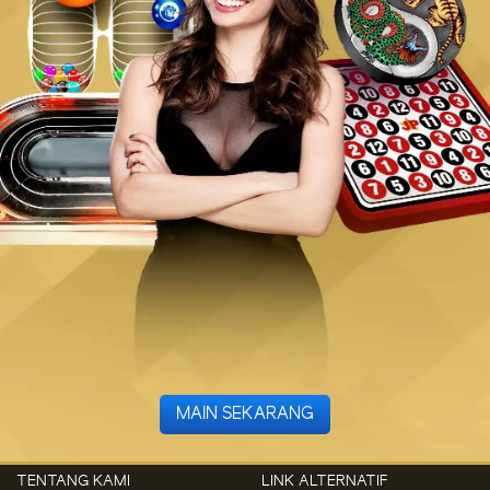
MAIN SEKARANG
TENTANG KAMI
LINK ALTERNATIF