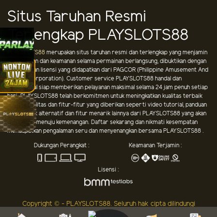
Situs Taruhan Resmi
Terlengkap PLAYSLOTS88
PLAYSLOTS88
merupakan situs taruhan resmi dan terlengkap yang menjamin
kenyamanan dan keamanan selama permainan berlangsung, dibuktikan dengan
legalitas dan lisensi yang didapatkan dari PAGCOR (Philippine Amusement And
Gaming Corporation). Customer service PLAYSLOTS88 handal dan
profesional siap memberikan pelayanan maksimal selama 24 jam penuh setiap
hari. PLAYSLOTS88 telah berkomitmen untuk meningkatkan kualitas terbaik
melalui fasilitas dan fitur-fitur yang diberikan seperti video tutorial, panduan
betting, link alternatif dan fitur menarik lainnya dari PLAYSLOTS88 yang akan
membantu menuju kemenangan. Daftar sekarang dan nikmati kesempatan
mendapatkan pengalaman seru dan menyenangkan bersama PLAYSLOTS88 .
Dukungan Perangkat :
Keamanan Terjamin :
Lisensi :
Copyright © - PLAYSLOTS88. Seluruh hak cipta dilindungi