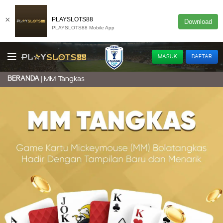
×
PLAYSLOTS88
Download
PLAYSLOTS88 Mobile App
MASUK
DAFTAR
BERANDA
MM Tangkas