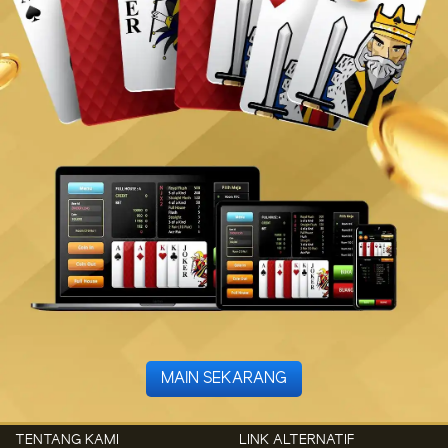
MAIN SEKARANG
TENTANG KAMI
LINK ALTERNATIF